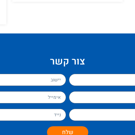
ק
צור קשר
שלח